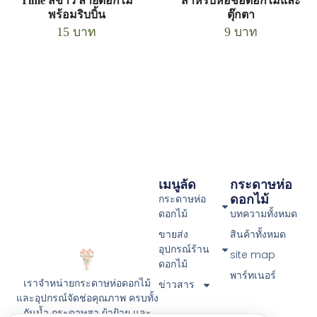
Time สีขาว ลายดอกไม้
สำหรับห่อช่อดอกไม้และ
พร้อมริบบิ้น
ตุ๊กตา
15
บาท
9
บาท
เมนูลัด
กระดาษห่อ
ดอกไม้
กระดาษห่อ
ดอกไม้
บทความทั้งหมด
ขายส่ง
สินค้าทั้งหมด
อุปกรณ์ร้าน
site map
ดอกไม้
พาร์ทเนอร์
เราจำหน่ายกระดาษห่อดอกไม้
ข่าวสาร
และอุปกรณ์จัดช่อคุณภาพ ครบทั้ง
กันน้ำ กระดาษสา ผ้าฝ้าย และ