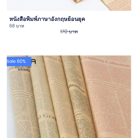
หนังสือพิมพ์ภาษาอังกฤษย้อนยุค
68
บาท
170
บาท
Sale 60%