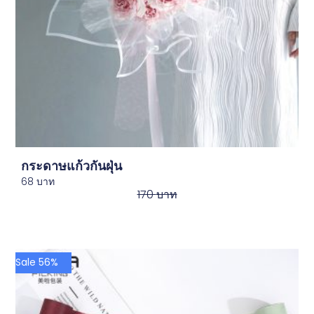
กระดาษแก้วกันฝุ่น
68
บาท
170
บาท
Sale 56%