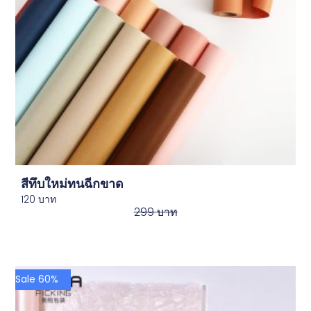
สีทึบใหม่ทนฉีกขาด
120
บาท
299
บาท
Sale 60%