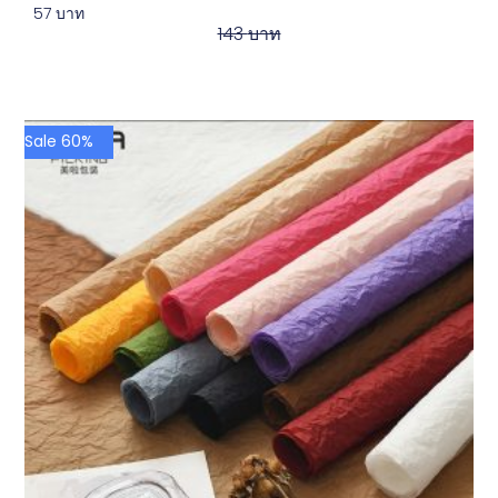
57
บาท
143
บาท
Sale 60%