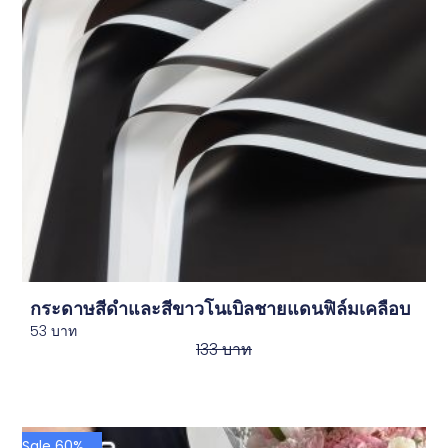
กระดาษสีดำและสีขาวโนเบิลชายแดนฟิล์มเคลือบ
53
บาท
133
บาท
Sale 60%