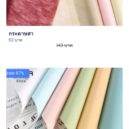
กระดาษสา
63
บาท
143
บาท
Sale 67%