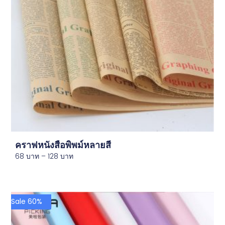
คราฟหนังสือพิพม์หลายสี
68
บาท
–
128
บาท
Sale 60%