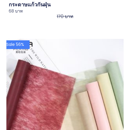
กระดาษแก้วกันฝุ่น
68
บาท
170
บาท
Sale 56%