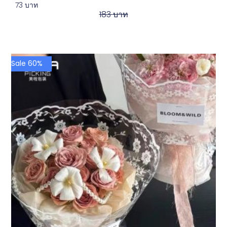
73
บาท
183
บาท
Sale 60%