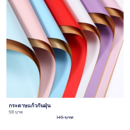
กระดาษแก้วกันฝุ่น
58
บาท
145
บาท