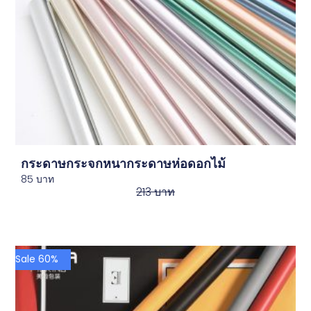
กระดาษกระจกหนากระดาษห่อดอกไม้
85
บาท
213
บาท
Sale 60%