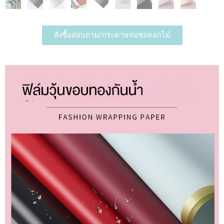
สั่งซื้อสอบถาม/กระดาษห่อช่อดอกไม้