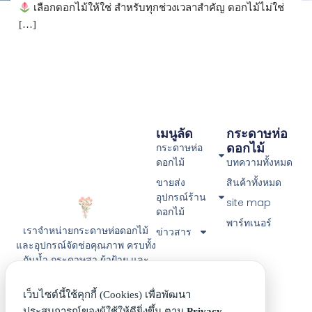
เลือกดอกไม้ให้ใช่ สำหรับทุกช่วงเวลาสำคัญ ดอกไม้ไม่ใช่
[…]
เมนูลัด
กระดาษห่อ
ดอกไม้
กระดาษห่อ
ดอกไม้
บทความทั้งหมด
ขายส่ง
สินค้าทั้งหมด
อุปกรณ์ร้าน
site map
ดอกไม้
พาร์ทเนอร์
เราจำหน่ายกระดาษห่อดอกไม้
ข่าวสาร
และอุปกรณ์จัดช่อคุณภาพ ครบทั้ง
กันน้ำ กระดาษสา ผ้าฝ้าย และ
วัสดุตกแต่งหลากสไตล์ ช่วยเพิ่ม
ความสวยและมูลค่าให้ทุกช่อ
เว็บไซต์นี้ใช้คุกกี้ (Cookies) เพื่อพัฒนา
พร้อมจัดส่งรวดเร็ว เลือกซื้อได้
ประสบการณ์ของผู้ใช้ให้ดียิ่งขึ้น ตาม
Privacy